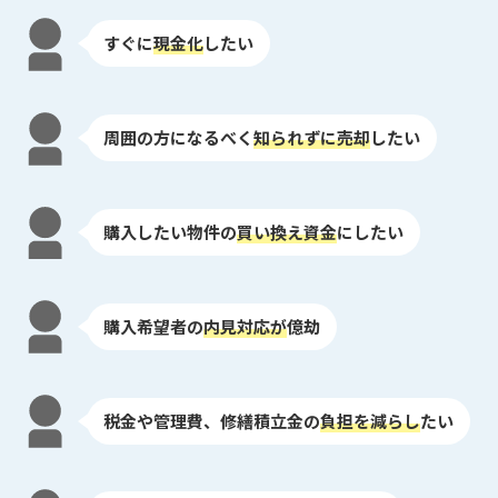
すぐに
現金化
したい
周囲の方になるべく
知られずに売却
したい
購入したい物件の
買い換え資金
にしたい
購入希望者の
内見対応が
億劫
税金や管理費、修繕積立金の
負担を減らし
たい